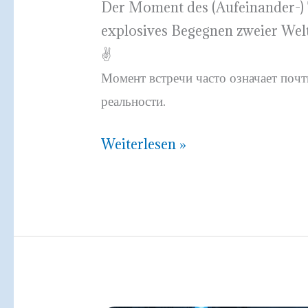
Der Moment des (Aufeinander-) T
explosives Begegnen zweier Welt
✌️
Момент встречи часто означает почт
реальности.
Meeting
Weiterlesen »