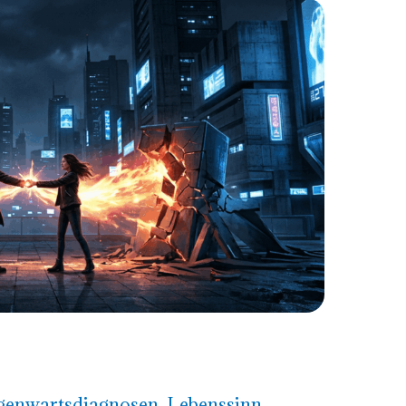
genwartsdiagnosen
,
Lebenssinn
,