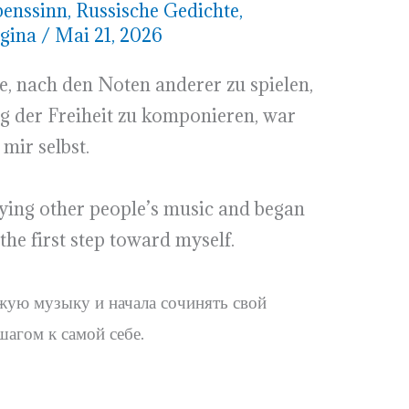
benssinn
,
Russische Gedichte
,
egina
/
Mai 21, 2026
, nach den Noten anderer zu spielen,
g der Freiheit zu komponieren, war
mir selbst.
ing other people’s music and began
e first step toward myself.
ужую музыку и начала сочинять свой
агом к самой себе.