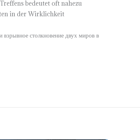
reffens bedeutet oft nahezu
en in der Wirklichkeit
и взрывное столкновение двух миров в