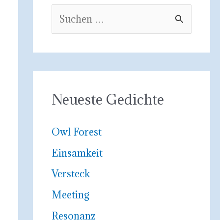
S
u
c
h
e
Neueste Gedichte
n
n
Owl Forest
a
Einsamkeit
c
Versteck
h
Meeting
:
Resonanz