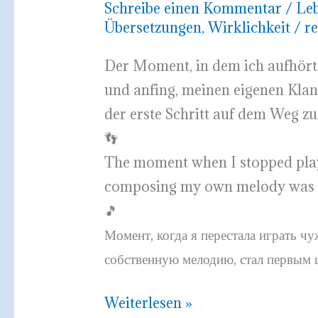
Schreibe einen Kommentar
/
Le
Übersetzungen
,
Wirklichkeit
/
r
Der Moment, in dem ich aufhörte
und anfing, meinen eigenen Klan
der erste Schritt auf dem Weg zu 
👣
The moment when I stopped play
composing my own melody was th
🎵
Момент, когда я перестала играть ч
собственную мелодию, стал первым ш
Klang
Weiterlesen »