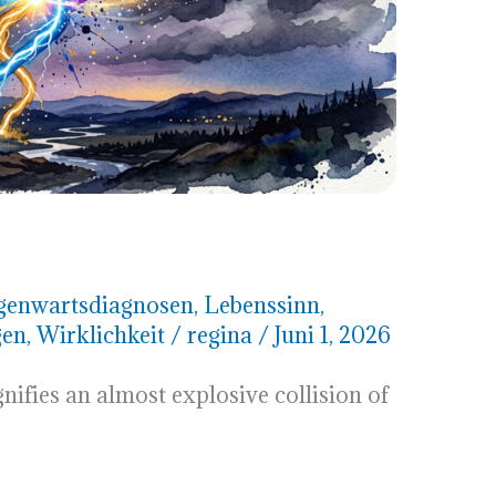
genwartsdiagnosen
,
Lebenssinn
,
gen
,
Wirklichkeit
/
regina
/
Juni 1, 2026
ifies an almost explosive collision of