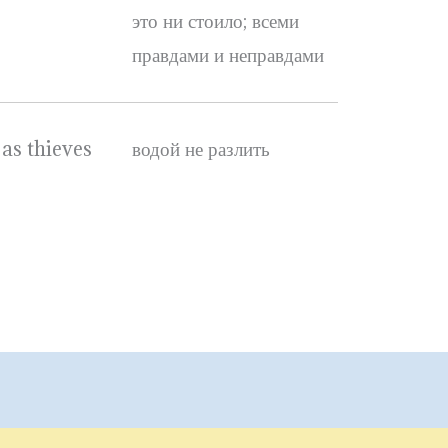
это ни стоило; всеми
правдами и неправдами
 as thieves
водой не разлить