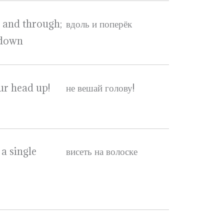
 and through;
вдоль и поперёк
 down
ur head up!
не вешай голову!
a single
висеть на волоске