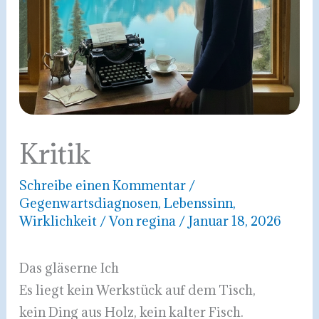
Kritik
Schreibe einen Kommentar
/
Gegenwartsdiagnosen
,
Lebenssinn
,
Wirklichkeit
/ Von
regina
/
Januar 18, 2026
Das gläserne Ich
Es liegt kein Werkstück auf dem Tisch,
kein Ding aus Holz, kein kalter Fisch.