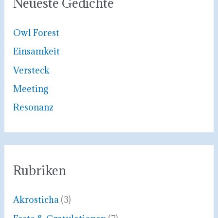
Neueste Gedichte
n
n
Owl Forest
a
Einsamkeit
c
Versteck
h
Meeting
:
Resonanz
Rubriken
Akrosticha
(3)