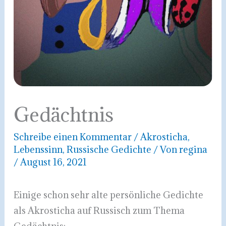
Gedächtnis
Schreibe einen Kommentar
/
Akrosticha
,
Lebenssinn
,
Russische Gedichte
/ Von
regina
/
August 16, 2021
Einige schon sehr alte persönliche Gedichte
als Akrosticha auf Russisch zum Thema