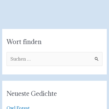
Wort finden
S
u
c
h
e
Neueste Gedichte
n
n
Owl Forest