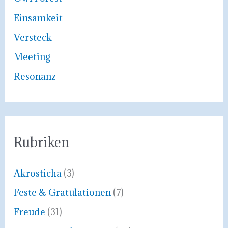
a
Einsamkeit
c
Versteck
h
Meeting
:
Resonanz
Rubriken
Akrosticha
(3)
Feste & Gratulationen
(7)
Freude
(31)