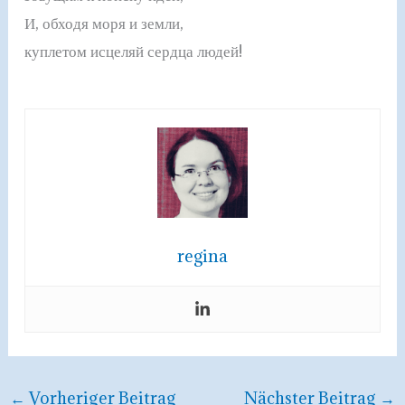
И, обходя моря и земли,
куплетом исцеляй сердца людей!
regina
←
Vorheriger Beitrag
Nächster Beitrag
→