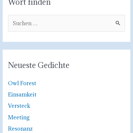
Wort finden
S
u
c
h
e
Neueste Gedichte
n
n
Owl Forest
a
Einsamkeit
c
Versteck
h
Meeting
:
Resonanz