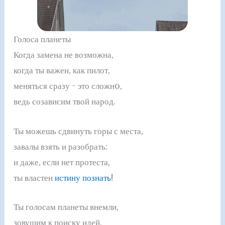
Голоса планеты
Когда замена не возможна,
когда ты важен, как пилот,
меняться сразу - это сложнo,
ведь созависим твой народ.
Ты можешь сдвинуть горы с места,
завалы взять и разобрать:
и даже, если нет протеста,
ты властен
истину познать
!
Ты голосам планеты внемли,
зовущим к поиску идей,