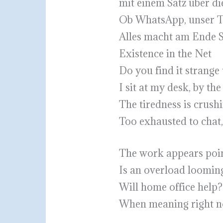
mit einem Satz über d
Ob WhatsApp, unser Tal
Alles macht am Ende S
Existence in the Net
Do you find it strange 
I sit at my desk, by the
The tiredness is crush
Too exhausted to chat,
The work appears point
Is an overload looming
Will home office help?
When meaning right no