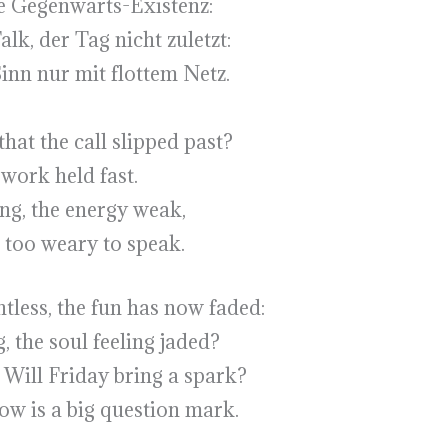
ie Gegenwarts-Existenz:
k, der Tag nicht zuletzt:
inn nur mit flottem Netz.
that the call slipped past?
 work held fast.
ing, the energy weak,
 too weary to speak.
less, the fun has now faded:
, the soul feeling jaded?
 Will Friday bring a spark?
w is a big question mark.