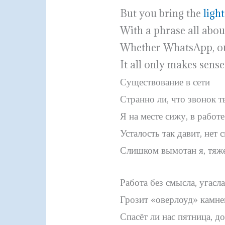
But you bring the
light
With a phrase all abou
Whether WhatsApp, our 
It all only makes sense
Существование в сети
Странно ли, что звонок 
Я на месте сижу, в работе
Усталость так давит, нет с
Слишком вымотан я, тяже
Работа без смысла, угасла
Грозит «оверлоуд» камне
Спасёт ли нас пятница, д