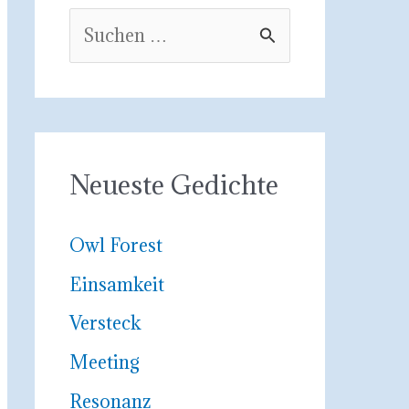
S
u
c
h
e
Neueste Gedichte
n
n
Owl Forest
a
Einsamkeit
c
Versteck
h
Meeting
:
Resonanz