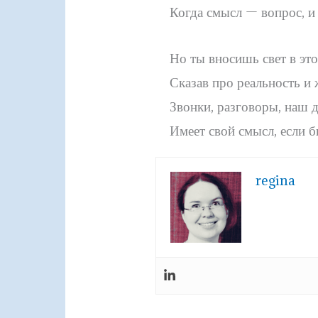
Когда смысл — вопрос, и 
Но ты вносишь свет в эт
Сказав про реальность и
Звонки, разговоры, наш д
Имеет свой смысл, если б
regina