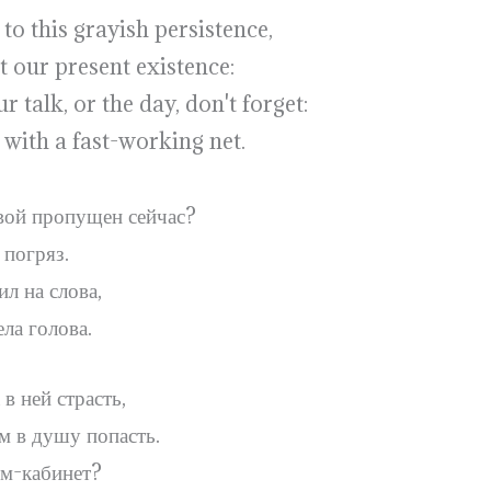
to this grayish persistence,
t our present existence:
talk, or the day, don't forget:
 with a fast-working net.
твой пропущен сейчас?
 погряз.
ил на слова,
ла голова.
 в ней страсть,
м в душу попасть.
ом-кабинет?