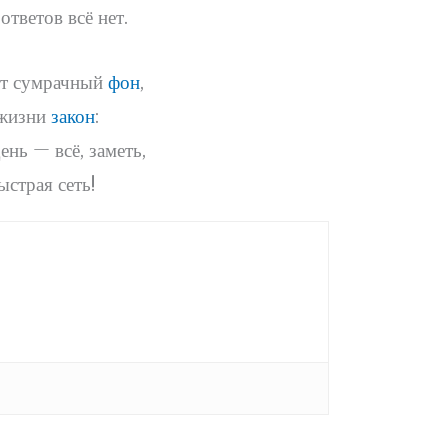
ответов всё нет.
от сумрачный
фон
,
 жизни
закон
:
ень — всё, заметь,
ыстрая сеть!